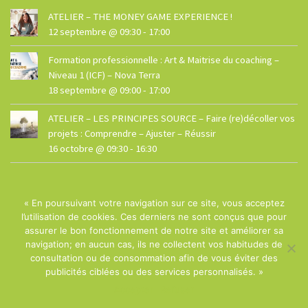
ATELIER – THE MONEY GAME EXPERIENCE !
12 septembre @ 09:30
-
17:00
Formation professionnelle : Art & Maitrise du coaching –
Niveau 1 (ICF) – Nova Terra
18 septembre @ 09:00
-
17:00
ATELIER – LES PRINCIPES SOURCE – Faire (re)décoller vos
projets : Comprendre – Ajuster – Réussir
16 octobre @ 09:30
-
16:30
« En poursuivant votre navigation sur ce site, vous acceptez
l’utilisation de cookies. Ces derniers ne sont conçus que pour
assurer le bon fonctionnement de notre site et améliorer sa
navigation; en aucun cas, ils ne collectent vos habitudes de
© La Maison - Site réalisé par
Dphi
consultation ou de consommation afin de vous éviter des
publicités ciblées ou des services personnalisés. »
Termes et conditions
Accepter
Refuser