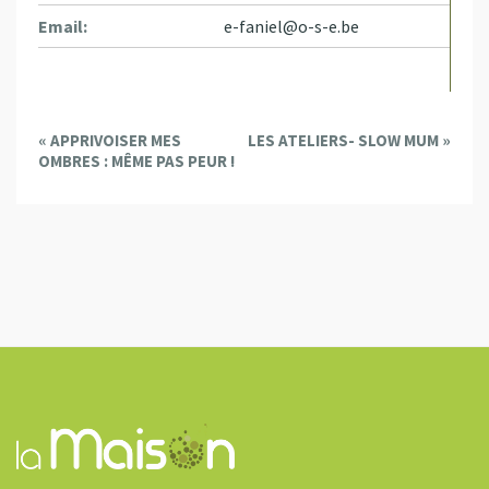
Email:
e-faniel@o-s-e.be
E
«
APPRIVOISER MES
LES ATELIERS- SLOW MUM
»
v
OMBRES : MÊME PAS PEUR !
e
n
t
N
a
v
i
g
a
t
i