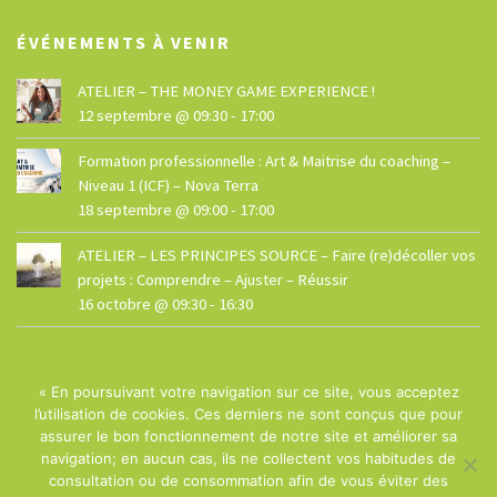
ÉVÉNEMENTS À VENIR
ATELIER – THE MONEY GAME EXPERIENCE !
12 septembre @ 09:30
-
17:00
Formation professionnelle : Art & Maitrise du coaching –
Niveau 1 (ICF) – Nova Terra
18 septembre @ 09:00
-
17:00
ATELIER – LES PRINCIPES SOURCE – Faire (re)décoller vos
projets : Comprendre – Ajuster – Réussir
16 octobre @ 09:30
-
16:30
« En poursuivant votre navigation sur ce site, vous acceptez
l’utilisation de cookies. Ces derniers ne sont conçus que pour
assurer le bon fonctionnement de notre site et améliorer sa
navigation; en aucun cas, ils ne collectent vos habitudes de
© La Maison - Site réalisé par
Dphi
consultation ou de consommation afin de vous éviter des