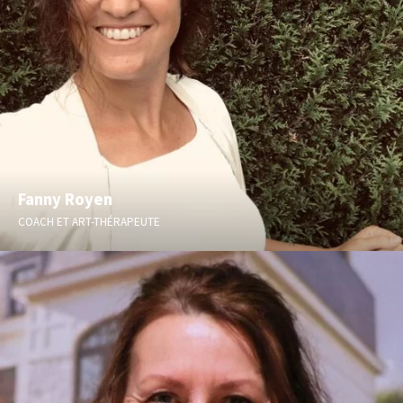
Fanny Royen
COACH ET ART-THÉRAPEUTE
Coaching, art-thérapie, sensorialité via le snoezelen, massage
métamorphique, pleine conscience et reiki.