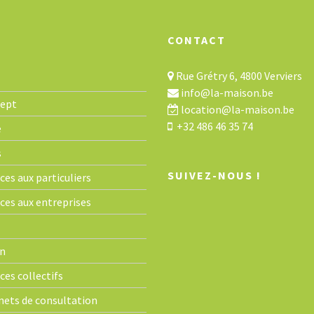
CONTACT
Rue Grétry 6, 4800 Verviers
info@la-maison.be
cept
location@la-maison.be
+32 486 46 35 74
e
s
SUIVEZ-NOUS !
ces aux particuliers
ices aux entreprises
n
ces collectifs
nets de consultation