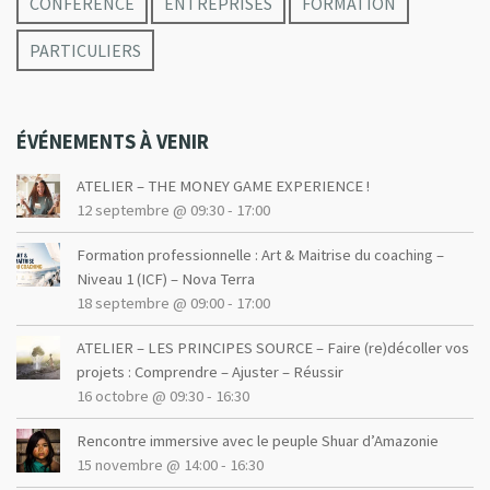
CONFERENCE
ENTREPRISES
FORMATION
i
i
g
PARTICULIERS
g
a
t
a
i
t
ÉVÉNEMENTS À VENIR
o
i
n
ATELIER – THE MONEY GAME EXPERIENCE !
o
12 septembre @ 09:30
-
17:00
n
Formation professionnelle : Art & Maitrise du coaching –
Niveau 1 (ICF) – Nova Terra
18 septembre @ 09:00
-
17:00
ATELIER – LES PRINCIPES SOURCE – Faire (re)décoller vos
projets : Comprendre – Ajuster – Réussir
16 octobre @ 09:30
-
16:30
Rencontre immersive avec le peuple Shuar d’Amazonie
15 novembre @ 14:00
-
16:30