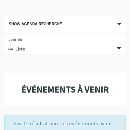
A
SHOW AGENDA RECHERCHE
g
e
É
VOIR PAR
n
v
Liste
é
d
n
a
e
R
m
e
e
ÉVÉNEMENTS À VENIR
n
c
t
h
V
e
i
r
e
Pas de résultat pour les événements avant