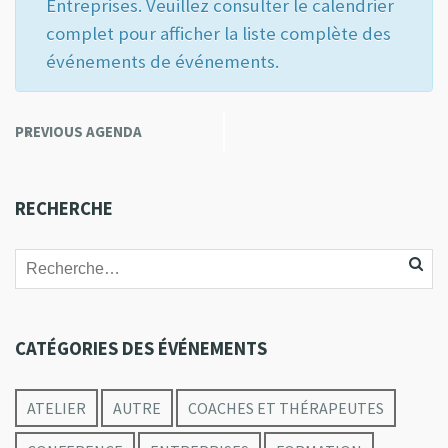
w
Entreprises. Veuillez consulter le calendrier
c
s
complet pour afficher la liste complète des
h
N
événements de événements.
e
a
v
a
A
i
PREVIOUS AGENDA
«
n
g
g
e
d
a
n
V
RECHERCHE
t
d
i
i
a
o
e
L
n
i
w
s
s
CATÉGORIES DES ÉVÉNEMENTS
t
N
N
a
a
ATELIER
AUTRE
COACHES ET THÉRAPEUTES
v
v