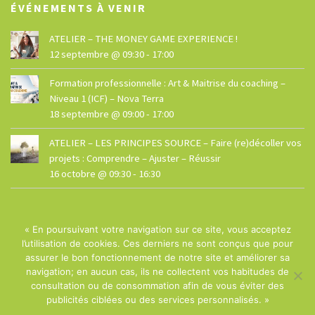
ÉVÉNEMENTS À VENIR
ATELIER – THE MONEY GAME EXPERIENCE !
12 septembre @ 09:30
-
17:00
Formation professionnelle : Art & Maitrise du coaching –
Niveau 1 (ICF) – Nova Terra
18 septembre @ 09:00
-
17:00
ATELIER – LES PRINCIPES SOURCE – Faire (re)décoller vos
projets : Comprendre – Ajuster – Réussir
16 octobre @ 09:30
-
16:30
« En poursuivant votre navigation sur ce site, vous acceptez
l’utilisation de cookies. Ces derniers ne sont conçus que pour
assurer le bon fonctionnement de notre site et améliorer sa
navigation; en aucun cas, ils ne collectent vos habitudes de
© La Maison - Site réalisé par
Dphi
consultation ou de consommation afin de vous éviter des
publicités ciblées ou des services personnalisés. »
Termes et conditions