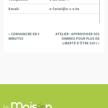
Email:
e-faniel@o-s-e.be
E
«
CONVAINCRE EN 3
ATELIER : APPRIVOISER SES
v
MINUTES
OMBRES POUR PLUS DE
e
LIBERTÉ D’ÊTRE SOI !
»
n
t
N
a
v
i
g
a
t
i