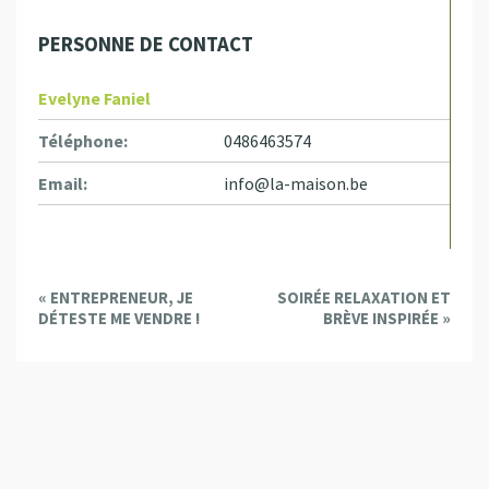
PERSONNE DE CONTACT
Evelyne Faniel
Téléphone:
0486463574
Email:
info@la-maison.be
E
«
ENTREPRENEUR, JE
SOIRÉE RELAXATION ET
v
DÉTESTE ME VENDRE !
BRÈVE INSPIRÉE
»
e
n
t
N
a
v