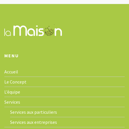
i
g
a
t
i
o
n
MENU
Accueil
Le Concept
L’équipe
Services
Services aux particuliers
Services aux entreprises