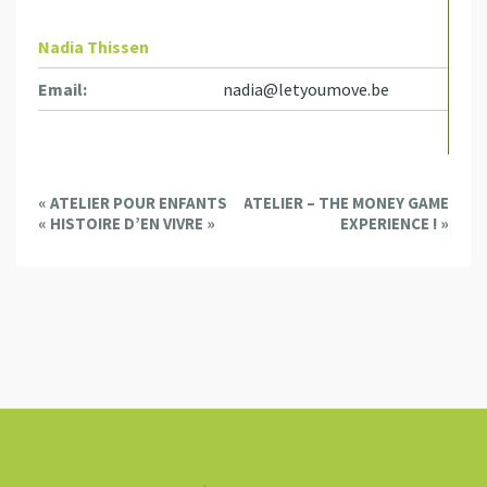
Nadia Thissen
Email:
nadia@letyoumove.be
E
«
ATELIER POUR ENFANTS
ATELIER – THE MONEY GAME
v
« HISTOIRE D’EN VIVRE »
EXPERIENCE !
»
e
n
t
N
a
v
i
g
a