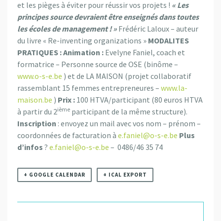
et les pièges à éviter pour réussir vos projets !
« Les
principes source devraient être enseignés dans toutes
les écoles de management ! »
Frédéric Laloux – auteur
du livre « Re-inventing organizations »
MODALITES
PRATIQUES :
Animation :
Evelyne Faniel, coach et
formatrice – Personne source de OSE (binôme –
www.o-s-e.be
) et de LA MAISON (projet collaboratif
rassemblant 15 femmes entrepreneures –
www.la-
maison.be
)
Prix :
100 HTVA/participant (80 euros HTVA
ième
à partir du 2
participant de la même structure).
Inscription
: envoyez un mail avec vos nom – prénom –
coordonnées de facturation à
e.faniel@o-s-e.be
Plus
d’infos
?
e.faniel@o-s-e.be
– 0486/46 35 74
+ GOOGLE CALENDAR
+ ICAL EXPORT