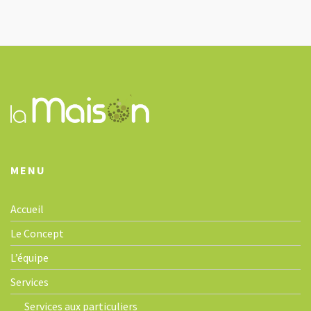
a
v
i
g
a
t
i
o
n
MENU
Accueil
Le Concept
L’équipe
Services
Services aux particuliers