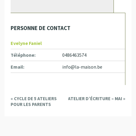
PERSONNE DE CONTACT
Evelyne Faniel
Téléphone:
0486463574
Email:
info@la-maison.be
E
«
CYCLE DE 5 ATELIERS
ATELIER D’ÉCRITURE – MAI
»
v
POUR LES PARENTS
e
n
t
N