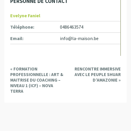
PERSONNE DE CONTACT
Evelyne Faniel
Téléphone:
0486463574
Email:
info@la-maison.be
E
«
FORMATION
RENCONTRE IMMERSIVE
v
PROFESSIONNELLE : ART &
AVEC LE PEUPLE SHUAR
e
MAITRISE DU COACHING –
D’AMAZONIE
»
NIVEAU 1 (ICF) – NOVA
n
TERRA
t
N
a
v
i