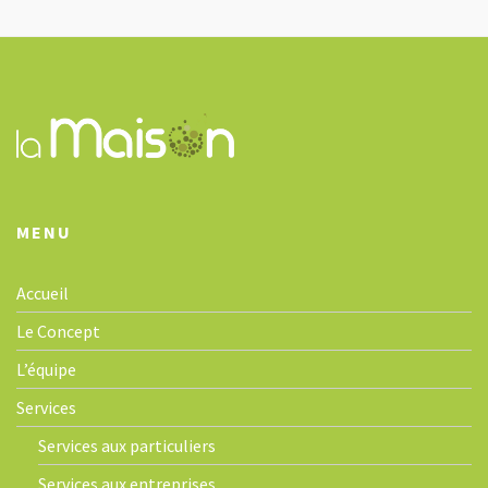
g
a
t
i
o
n
MENU
Accueil
Le Concept
L’équipe
Services
Services aux particuliers
Services aux entreprises