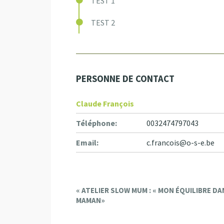
TEST 1
TEST 2
PERSONNE DE CONTACT
Claude François
Téléphone:
0032474797043
Email:
c.francois@o-s-e.be
E
«
ATELIER SLOW MUM : « MON ÉQUILIBRE DAN
MAMAN»
v
e