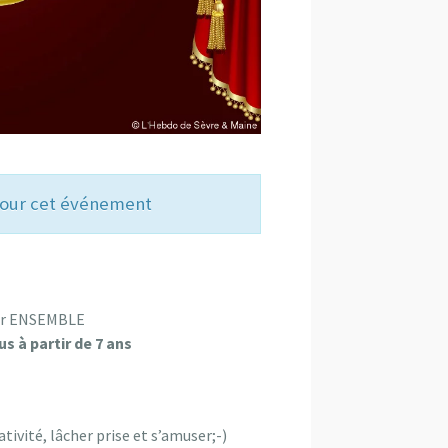
 pour cet événement
ser ENSEMBLE
s à partir de 7 ans
tivité, lâcher prise et s’amuser;-)