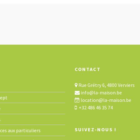
CONTACT
Rue Grétry 6, 4800 Verviers
info@la-maison.be
cept
location@la-maison.be
+32 486 46 35 74
e
s
SUIVEZ-NOUS !
ces aux particuliers