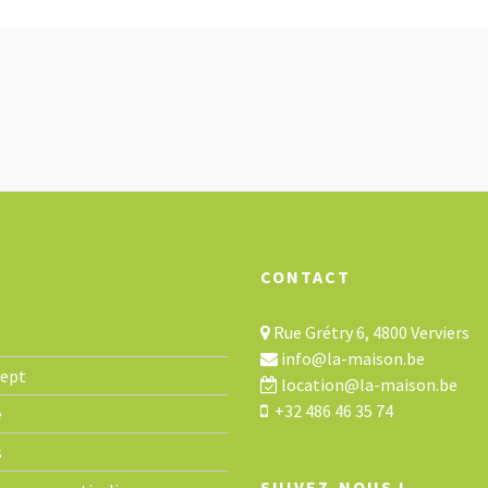
CONTACT
Rue Grétry 6, 4800 Verviers
info@la-maison.be
cept
location@la-maison.be
+32 486 46 35 74
e
s
SUIVEZ-NOUS !