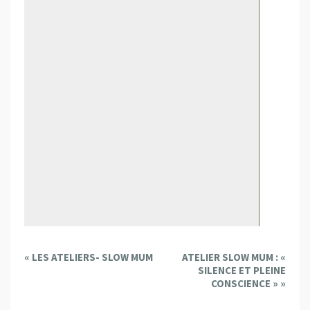
E
«
LES ATELIERS- SLOW MUM
ATELIER SLOW MUM : «
v
SILENCE ET PLEINE
e
CONSCIENCE »
»
n