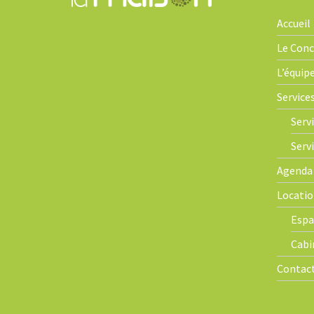
i
Accueil
o
n
Le Con
L’équip
Service
Servi
Serv
Agenda
Locatio
Espa
Cabi
Contac