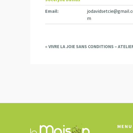
Email:
jodavidsetcie@gmail.c
m
E
«
VIVRE LA JOIE SANS CONDITIONS – ATELI
v
e
n
t
N
a
v
i
g
a
MENU
t