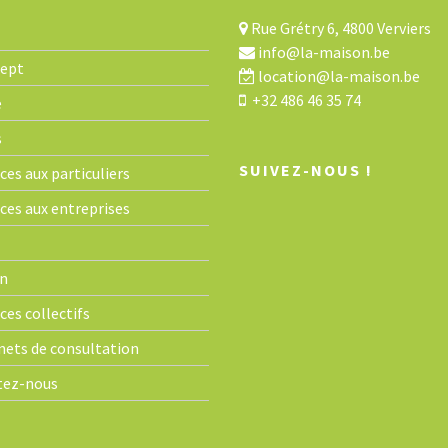
Rue Grétry 6, 4800 Verviers
info@la-maison.be
cept
location@la-maison.be
+32 486 46 35 74
e
s
SUIVEZ-NOUS !
ces aux particuliers
ices aux entreprises
n
ces collectifs
nets de consultation
tez-nous