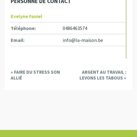
PERSONNE DE CONTACT
Evelyne Faniel
Téléphone:
0486463574
Email:
info@la-maison.be
E
«
FAIRE DU STRESS SON
ARGENT AU TRAVAIL :
v
ALLIÉ
LEVONS LES TABOUS
»
e
n
t
N
a
v
i