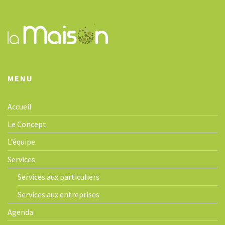
g
a
t
i
o
n
MENU
Accueil
Le Concept
L’équipe
Services
Services aux particuliers
Services aux entreprises
Agenda