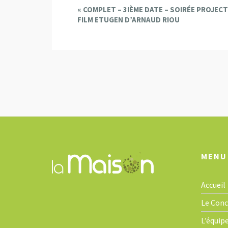
E
«
COMPLET – 3IÈME DATE – SOIRÉE PROJEC
FILM ETUGEN D’ARNAUD RIOU
v
e
n
t
N
a
v
i
g
a
t
MENU
i
o
Accueil
n
Le Con
L’équip