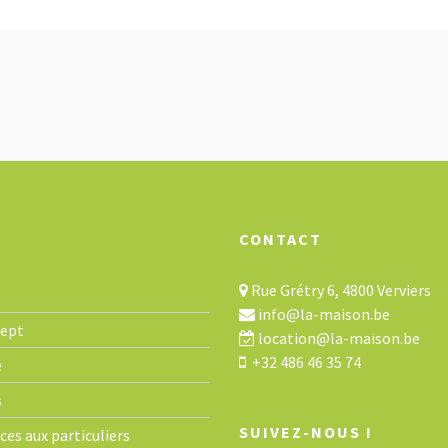
CONTACT
Rue Grétry 6, 4800 Verviers
info@la-maison.be
cept
location@la-maison.be
+32 486 46 35 74
e
s
SUIVEZ-NOUS !
ces aux particuliers