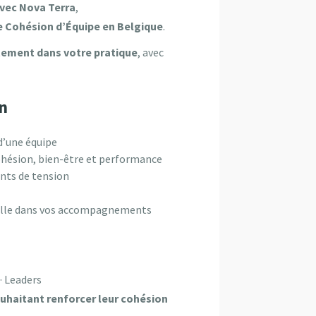
avec
Nova Terra
,
de Cohésion d’Équipe en Belgique
.
tement dans votre pratique
, avec
on
d’une équipe
ohésion, bien-être et performance
ints de tension
nnelle dans vos accompagnements
· Leaders
haitant renforcer leur cohésion