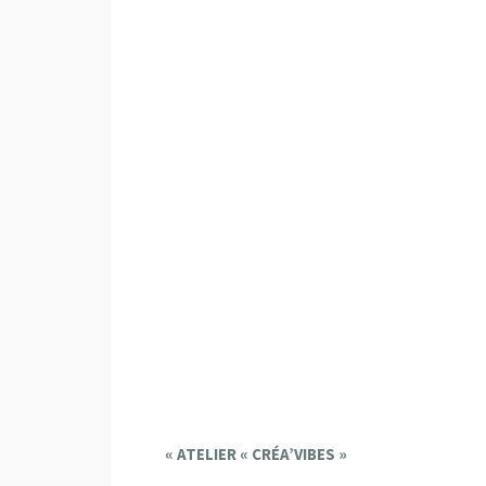
E
«
ATELIER « CRÉA’VIBES »
v