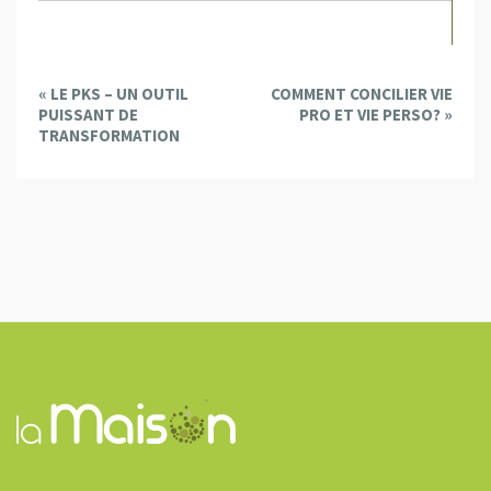
E
«
LE PKS – UN OUTIL
COMMENT CONCILIER VIE
v
PUISSANT DE
PRO ET VIE PERSO?
»
e
TRANSFORMATION
n
t
N
a
v
i
g
a
t
i
o
n