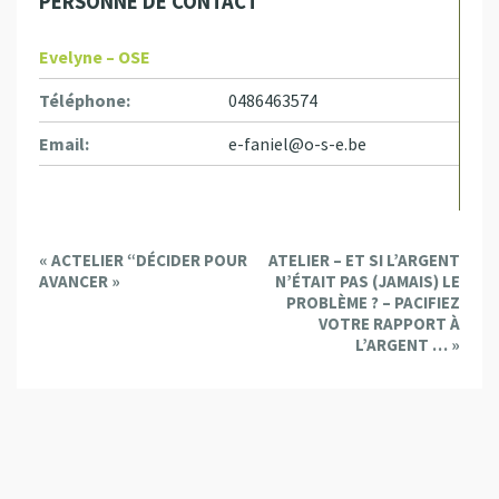
PERSONNE DE CONTACT
Evelyne – OSE
Téléphone:
0486463574
Email:
e-faniel@o-s-e.be
E
«
ACTELIER “DÉCIDER POUR
ATELIER – ET SI L’ARGENT
v
AVANCER »
N’ÉTAIT PAS (JAMAIS) LE
e
PROBLÈME ? – PACIFIEZ
VOTRE RAPPORT À
n
L’ARGENT …
»
t
N
a
v
i