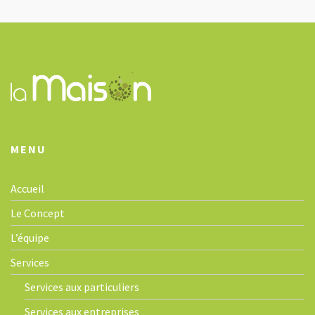
g
a
t
i
o
n
MENU
Accueil
Le Concept
L’équipe
Services
Services aux particuliers
Services aux entreprises