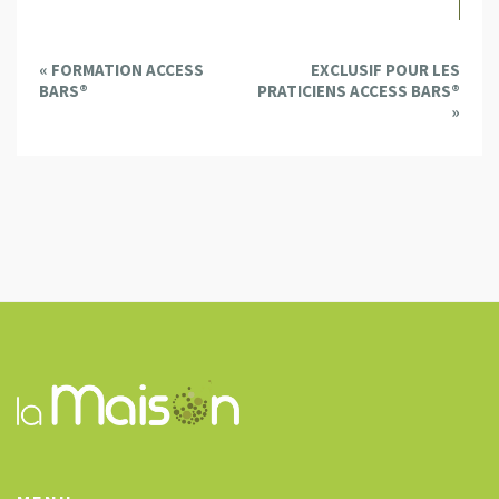
E
«
FORMATION ACCESS
EXCLUSIF POUR LES
v
BARS®
PRATICIENS ACCESS BARS®
e
»
n
t
N
a
v
i
g
a
t
i
o
n