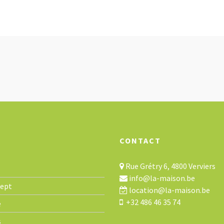
CONTACT
Rue Grétry 6, 4800 Verviers
info@la-maison.be
cept
location@la-maison.be
+32 486 46 35 74
e
s