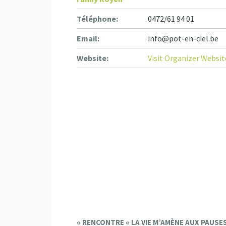
Téléphone:
0472/61 94 01
Email:
info@pot-en-ciel.be
Website:
Visit Organizer Websit
E
«
RENCONTRE « LA VIE M’AMÈNE AUX PAUSES 