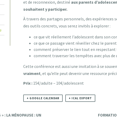
et de reconnexion, destiné
aux parents d’adolesce
souhaitent y participer
.
À travers des partages personnels, des expériences s
des outils concrets, vous serez invités à explorer :
e
ce que vit réellement l’adolescent dans son co
ce que ce passage vient réveiller chez le parent
comment préserver le lien tout en respectant 
comment traverser les tempêtes avec plus de 
Cette conférence est aussi une invitation à se souve
vraiment
, et qu’elle peut devenir une ressource préc
Prix :
15€/adulte – 10€/adolescent
+ GOOGLE CALENDAR
+ ICAL EXPORT
» : LA MÉNOPAUSE : UN
FORMATIO