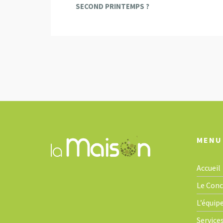
SECOND PRINTEMPS ?
v
e
n
t
N
a
v
i
g
a
t
MENU
i
o
Accueil
n
Le Con
L’équip
Service