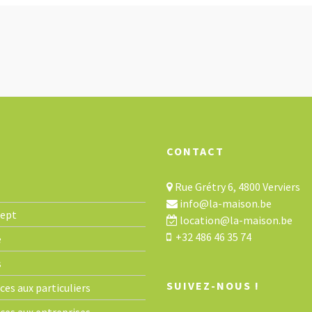
CONTACT
Rue Grétry 6, 4800 Verviers
info@la-maison.be
cept
location@la-maison.be
+32 486 46 35 74
e
s
SUIVEZ-NOUS !
ces aux particuliers
ices aux entreprises