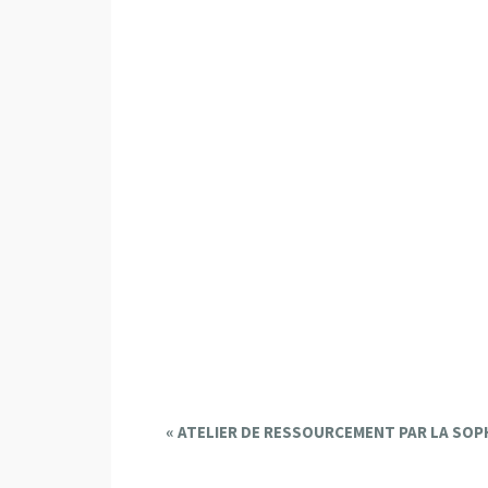
E
«
ATELIER DE RESSOURCEMENT PAR LA SO
v