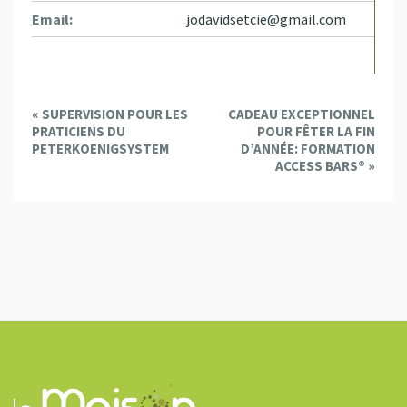
Email:
jodavidsetcie@gmail.com
E
«
SUPERVISION POUR LES
CADEAU EXCEPTIONNEL
v
PRATICIENS DU
POUR FÊTER LA FIN
e
PETERKOENIGSYSTEM
D’ANNÉE: FORMATION
ACCESS BARS®
»
n
t
N
a
v
i
g
a
t
i