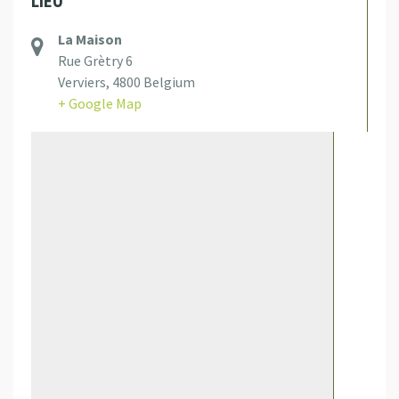
LIEU
La Maison
Rue Grètry 6
Verviers
,
4800
Belgium
+ Google Map