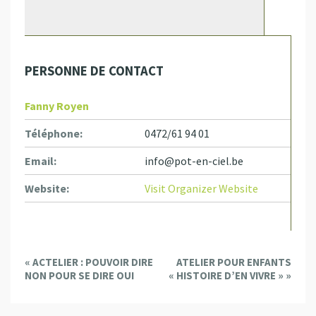
PERSONNE DE CONTACT
Fanny Royen
Téléphone:
0472/61 94 01
Email:
info@pot-en-ciel.be
Website:
Visit Organizer Website
E
«
ACTELIER : POUVOIR DIRE
ATELIER POUR ENFANTS
v
NON POUR SE DIRE OUI
« HISTOIRE D’EN VIVRE »
»
e
n