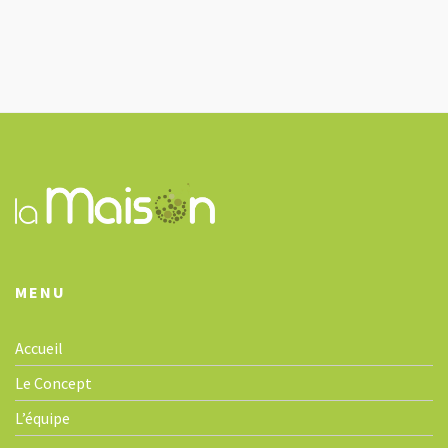
t
N
a
v
i
g
a
t
i
o
n
MENU
Accueil
Le Concept
L’équipe