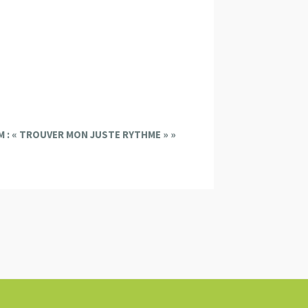
M : « TROUVER MON JUSTE RYTHME »
»