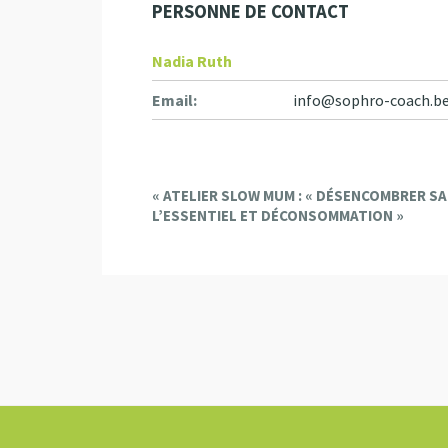
PERSONNE DE CONTACT
Nadia Ruth
Email:
info@sophro-coach.b
E
«
ATELIER SLOW MUM : « DÉSENCOMBRER SA
L’ESSENTIEL ET DÉCONSOMMATION »
v
e
n
t
N
a
v
i
g