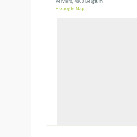
Verviers
,
4800
Belgium
+ Google Map