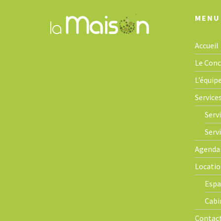
a
t
MENU
i
o
Accueil
n
Le Con
L’équip
Service
Servi
Serv
Agenda
Locatio
Espa
Cabi
Contac