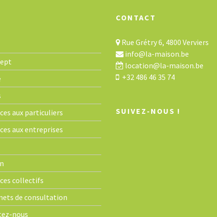
CONTACT
Rue Grétry 6, 4800 Verviers
info@la-maison.be
cept
location@la-maison.be
+32 486 46 35 74
e
s
SUIVEZ-NOUS !
ces aux particuliers
ices aux entreprises
n
ces collectifs
nets de consultation
tez-nous