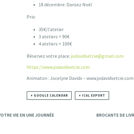
18 décembre: Dansez Noël
Prix:
35€/l’atelier
3 ateliers = 90€
4 ateliers = 100€
Réservez votre place:
jodavidsetcie@gmail.com
https://www.jodavidsetcie.com
Animaton : Jocelyne Davids – www.jodavidsetcie.com
+ GOOGLE CALENDAR
+ ICAL EXPORT
OTRE VIE EN UNE JOURNÉE
BROCANTE DE LIV