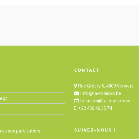
CONTACT
Rue Grétry 6, 4800 Verviers
info@la-maison.be
cept
location@la-maison.be
+32 486 46 35 74
e
s
SUIVEZ-NOUS !
ces aux particuliers