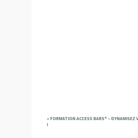
E
«
FORMATION ACCESS BARS® – DYNAMISEZ V
!
v
e