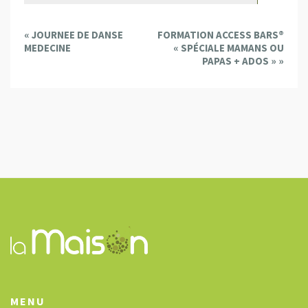
E
«
JOURNEE DE DANSE
FORMATION ACCESS BARS®
v
MEDECINE
« SPÉCIALE MAMANS OU
e
PAPAS + ADOS »
»
n
t
N
a
v
i
g
a
t
i
o
n
MENU