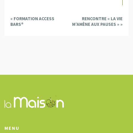
E
«
FORMATION ACCESS
RENCONTRE « LA VIE
v
BARS®
M’AMÈNE AUX PAUSES »
»
e
n
t
N
a
v
i
g
a
t
i
o
n
MENU