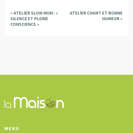
E
«
ATELIER SLOW MUM : «
ATELIER CHANT ET BONNE
v
SILENCE ET PLEINE
HUMEUR
»
e
CONSCIENCE »
n
t
N
a
v
i
g
a
t
i
o
n
MENU