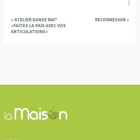
E
«
ATELIER DANSE NIA®
RECONNEXION
»
v
«FAITES LA PAIX AVEC VOS
e
ARTICULATIONS»
n
t
N
a
v
i
g
a
t
i
o
n