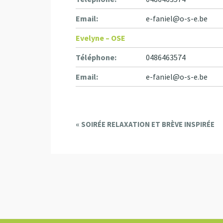
Email:
e-faniel@o-s-e.be
Evelyne – OSE
Téléphone:
0486463574
Email:
e-faniel@o-s-e.be
E
«
SOIRÉE RELAXATION ET BRÈVE INSPIRÉE
v
e
n
t
N
a
v