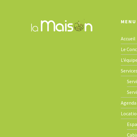
i
g
a
MENU
t
i
Accueil
o
n
Le Con
L’équip
Service
Servi
Serv
Agenda
Locatio
Espa
Cabi