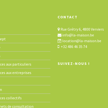
CONTACT
Rue Grétry 6, 4800 Verviers
info@la-maison.be
cept
location@la-maison.be
+32 486 46 35 74
e
s
SUIVEZ-NOUS !
ces aux particuliers
ices aux entreprises
n
ces collectifs
nets de consultation