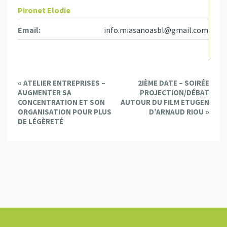
Pironet Elodie
Email:
info.miasanoasbl@gmail.com
E
«
ATELIER ENTREPRISES –
2IÈME DATE – SOIRÉE
v
AUGMENTER SA
PROJECTION/DÉBAT
e
CONCENTRATION ET SON
AUTOUR DU FILM ETUGEN
ORGANISATION POUR PLUS
D’ARNAUD RIOU
»
n
DE LÉGÈRETÉ
t
N
a
v
i
g
a
t